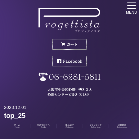
MENU
2023.12.01
top_25