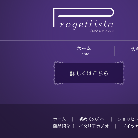
ホーム
｜
初めての方へ
｜
ショッピ
商品紹介［
イタリアカメオ
｜
ドイツ