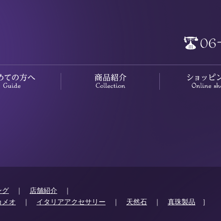
ング
｜
店舗紹介
｜
カメオ
｜
イタリアアクセサリー
｜
天然石
｜
真珠製品
］